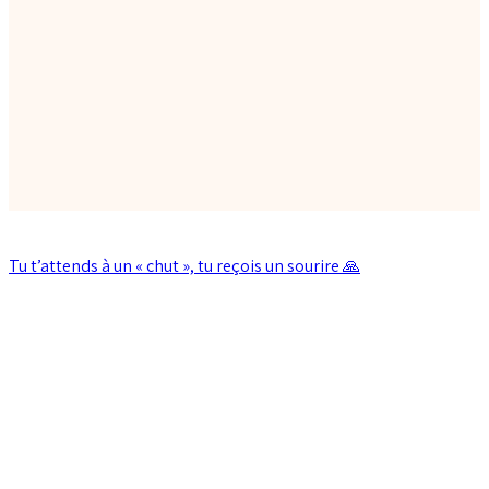
Tu t’attends à un « chut », tu reçois un sourire 🙏