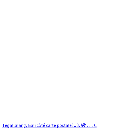
Tegallalang, Bali côté carte postale 🇮🇩🎋 . . . . C