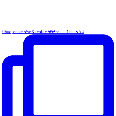
Ubud, entre rêve & réalité 🐒🍃✨ . . . . 4 nuits à U