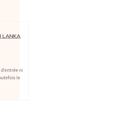
I LANKA
 d'entrée ni
outefois le