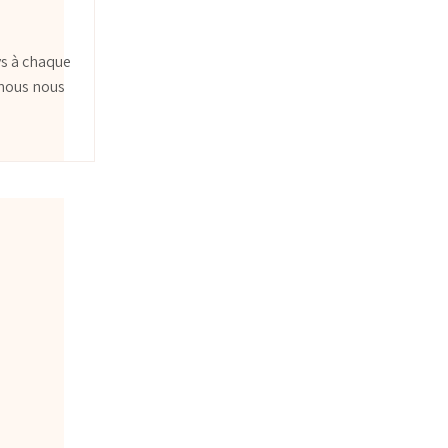
ys à chaque
 nous nous