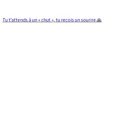
Tu t’attends à un « chut », tu reçois un sourire 🙏