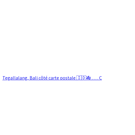
Tegallalang, Bali côté carte postale 🇮🇩🎋 . . . . C