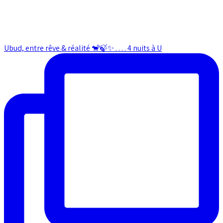
Ubud, entre rêve & réalité 🐒🍃✨ . . . . 4 nuits à U