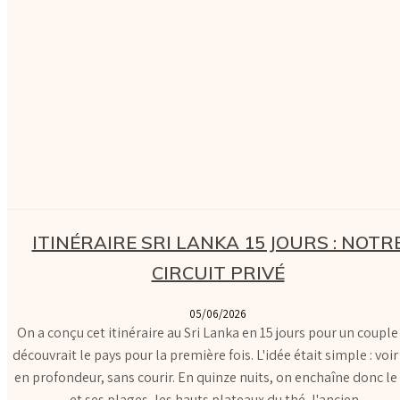
ITINÉRAIRE SRI LANKA 15 JOURS : NOTR
CIRCUIT PRIVÉ
05/06/2026
On a conçu cet itinéraire au Sri Lanka en 15 jours pour un couple
découvrait le pays pour la première fois. L'idée était simple : voir 
en profondeur, sans courir. En quinze nuits, on enchaîne donc le
et ses plages, les hauts plateaux du thé, l'ancien...