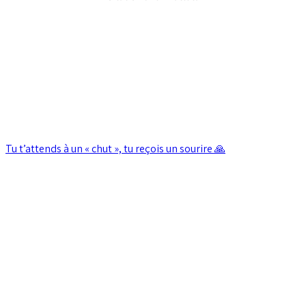
Tu t’attends à un « chut », tu reçois un sourire 🙏