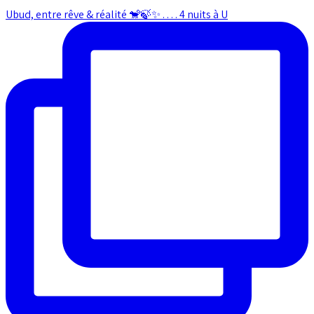
Ubud, entre rêve & réalité 🐒🍃✨ . . . . 4 nuits à U