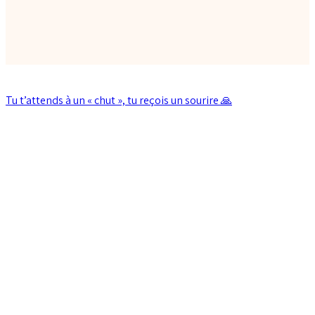
Tu t’attends à un « chut », tu reçois un sourire 🙏