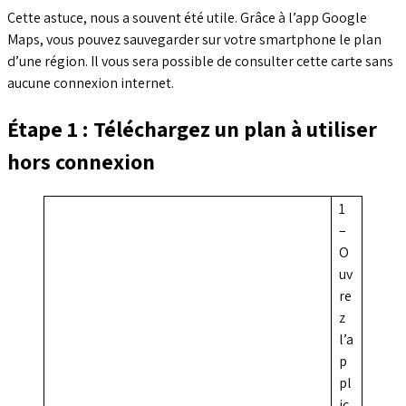
Cette astuce, nous a souvent été utile. Grâce à l’app Google
Maps, vous pouvez sauvegarder sur votre smartphone le plan
d’une région. Il vous sera possible de consulter cette carte sans
aucune connexion internet.
Étape 1 : Téléchargez un plan à utiliser
hors connexion
1
–
O
uv
re
z
l’a
p
pl
ic