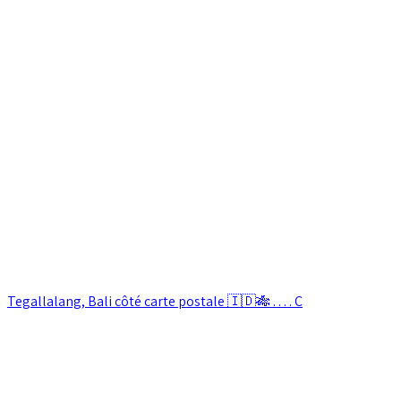
Tegallalang, Bali côté carte postale 🇮🇩🎋 . . . . C