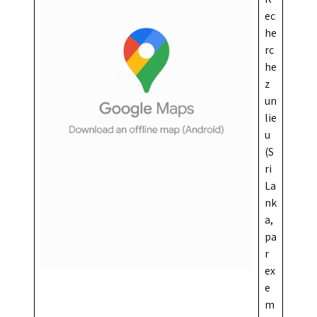
ec
he
rc
he
z
un
lie
u
(S
ri
La
nk
a,
pa
r
ex
e
m