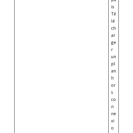
is
Té
lé
ch
ar
ge
r
un
pl
an
h
or
s
co
n
ne
xi
o